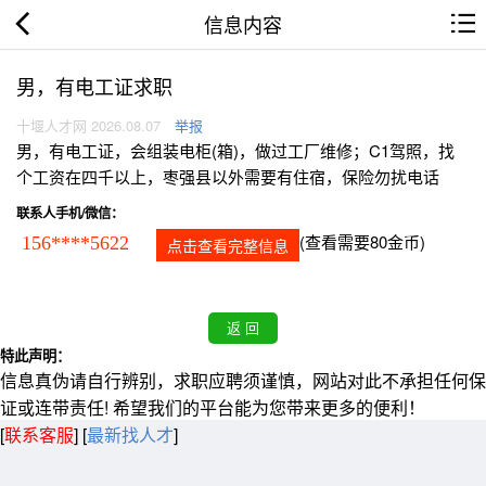
信息内容
男，有电工证求职
十堰人才网 2026.08.07
举报
男，有电工证，会组装电柜(箱)，做过工厂维修；C1驾照，找
个工资在四千以上，枣强县以外需要有住宿，保险勿扰电话
联系人手机/微信：
(查看需要80金币)
156****5622
点击查看完整信息
特此声明：
信息真伪请自行辨别，求职应聘须谨慎，网站对此不承担任何保
证或连带责任! 希望我们的平台能为您带来更多的便利！
[
联系客服
]
[
最新找人才
]